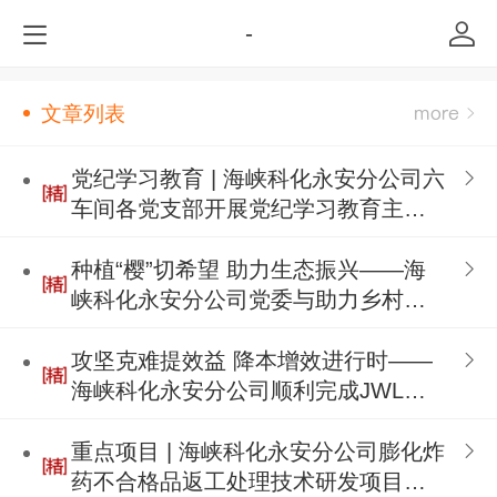
-
文章列表
党纪学习教育 | 海峡科化永安分公司六
车间各党支部开展党纪学习教育主题
党日活动
种植“樱”切希望 助力生态振兴——海
峡科化永安分公司党委与助力乡村振
兴行动挂包村桂口村党支部联合开展
植树节活动
攻坚克难提效益 降本增效进行时——
海峡科化永安分公司顺利完成JWL型
乳化炸药生产线装药机提升工作
重点项目 | 海峡科化永安分公司膨化炸
药不合格品返工处理技术研发项目顺